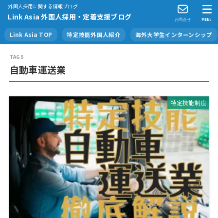
外国人採用に関する情報ブログ
Link Asia 外国人採用・定着支援ブログ
お問合せ
MENU
Link Asia TOP
特定技能外国人紹介
海外大学生インターンシップ
自動車運送業
特定技能制度