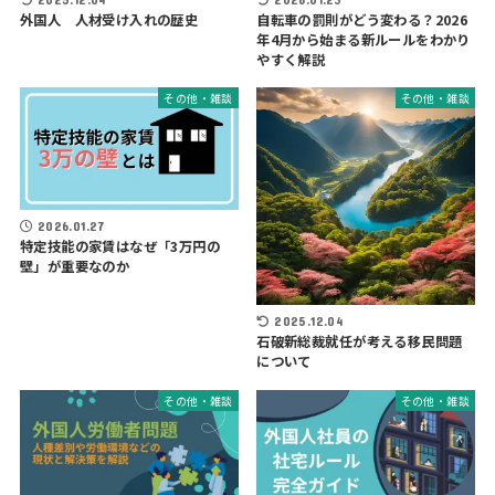
外国人 人材受け入れの歴史
自転車の罰則がどう変わる？2026
年4月から始まる新ルールをわかり
やすく解説
その他・雑談
その他・雑談
2026.01.27
特定技能の家賃はなぜ「3万円の
壁」が重要なのか
2025.12.04
石破新総裁就任が考える移民問題
について
その他・雑談
その他・雑談