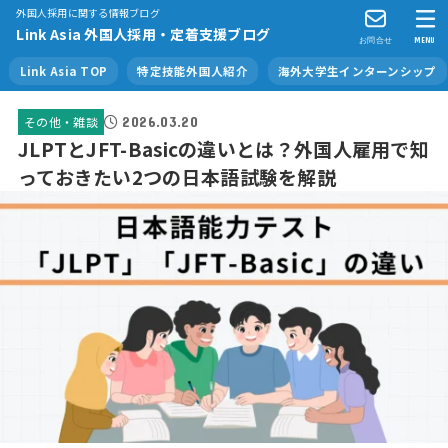
外国人採用に関する情報ブログ
Link Asia 外国人採用・定着支援ブログ
お問合せ
MENU
Link Asia TOP
特定技能外国人紹介
海外大学生インターンシップ
2026.03.20
その他・雑談
JLPTとJFT-Basicの違いとは？外国人雇用で知
っておきたい2つの日本語試験を解説