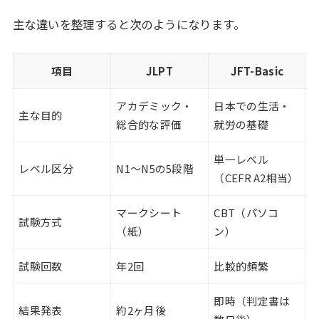
主な違いを整理すると次のようになります。
項目
JLPT
JFT-Basic
アカデミック・
日本での生活・
主な目的
総合的な評価
就労の基礎
単一レベル
レベル区分
N1〜N5の5段階
（CEFR A2相当）
マークシート
CBT（パソコ
試験方式
（紙）
ン）
試験回数
年2回
比較的頻繁
即時（判定書は
結果発表
約2ヶ月後