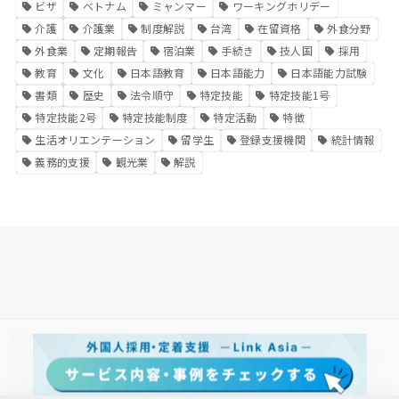
ビザ
ベトナム
ミャンマー
ワーキングホリデー
介護
介護業
制度解説
台湾
在留資格
外食分野
外食業
定期報告
宿泊業
手続き
技人国
採用
教育
文化
日本語教育
日本語能力
日本語能力試験
書類
歴史
法令順守
特定技能
特定技能1号
特定技能2号
特定技能制度
特定活動
特徴
生活オリエンテーション
留学生
登録支援機関
統計情報
義務的支援
観光業
解説
HOME
その他・雑談
JLPTとJFT-Basicの違いとは？外国人雇用で知っておきたい2つの日本語試験
を解説