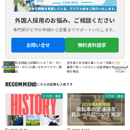
外国人採用のお悩み、ご相談ください
専門家がビザの申請から定着までサポートいたします。
お問い合せ
無料資料請求
日本語能力試験N1とは？N2・N3・
定住者と永住者の違いとは？外国人
N4・N5との違いをわかりやすく解
雇用で知っておきたい在留資格の特
説
徴を解説
RECOMMEND
その他・雑談
その他・雑談
2025.12.04
2026.01.23