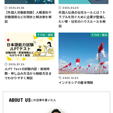
2026.04.06
2026.06.25
【外国人労働者問題】人種差別や
外国人社員の社宅ルールとは？ト
労働環境などの現状と解決策を解
ラブルを防ぐために企業が整備し
説
たい寮・社宅のハウスルールを解
説
その他・雑談
その他・雑談
2026.03.24
JLPT Testの試験内容・実施時
期・申し込み方法から勉強方法ま
でわかりやすく解説
2025.12.04
インドネシアの基本情報
ABOUT US