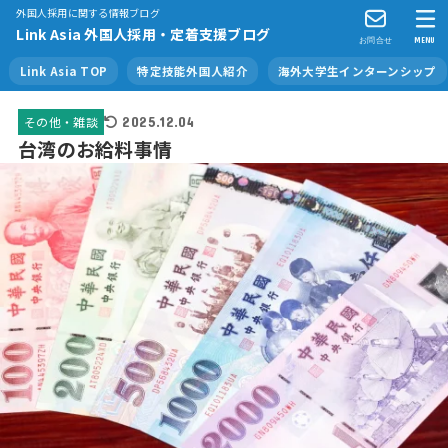
外国人採用に関する情報ブログ
Link Asia 外国人採用・定着支援ブログ
お問合せ
MENU
Link Asia TOP
特定技能外国人紹介
海外大学生インターンシップ
その他・雑談
2025.12.04
台湾のお給料事情