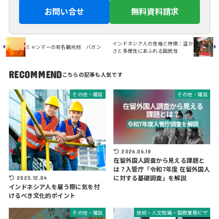
お問い合せ
無料資料請求
インドネシア人の性格と特徴：温か
ミャンマーの有名観光地 バガン
さと多様性にあふれる国民性
RECOMMEND
その他・雑談
その他・雑談
2026.06.18
在留外国人調査から見える課題と
は？入管庁「令和7年度 在留外国人
に対する基礎調査」を解説
2025.12.04
インドネシア人を雇う際に気を付
けるべき文化的ポイント
その他・雑談
技術・人文知識・国際業務ビザ