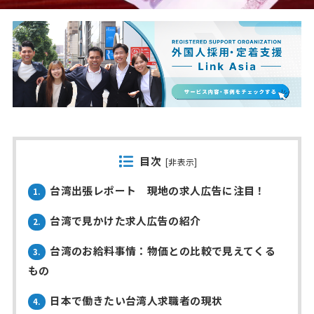
目次
[
非表示
]
台湾出張レポート 現地の求人広告に注目！
1.
台湾で見かけた求人広告の紹介
2.
台湾のお給料事情：物価との比較で見えてくる
3.
もの
日本で働きたい台湾人求職者の現状
4.