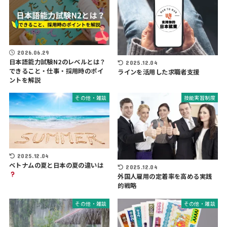
2026.06.29
日本語能力試験N2のレベルとは？
2025.12.04
できること・仕事・採用時のポイ
ラインを活用した求職者支援
ントを解説
その他・雑談
技能実習制度
2025.12.04
ベトナムの夏と日本の夏の違いは
2025.12.04
外国人雇用の定着率を高める実践
的戦略
その他・雑談
その他・雑談