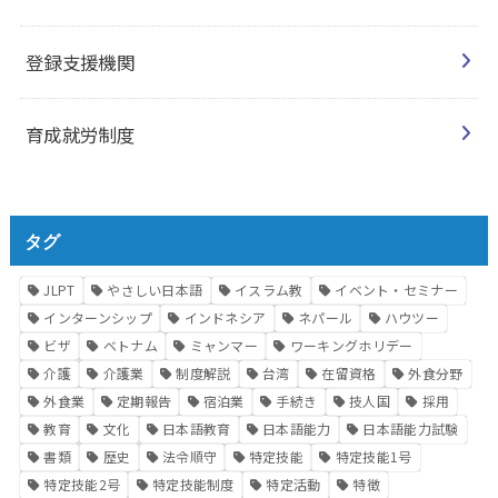
登録支援機関
育成就労制度
タグ
JLPT
やさしい日本語
イスラム教
イベント・セミナー
インターンシップ
インドネシア
ネパール
ハウツー
ビザ
ベトナム
ミャンマー
ワーキングホリデー
介護
介護業
制度解説
台湾
在留資格
外食分野
外食業
定期報告
宿泊業
手続き
技人国
採用
教育
文化
日本語教育
日本語能力
日本語能力試験
書類
歴史
法令順守
特定技能
特定技能1号
特定技能2号
特定技能制度
特定活動
特徴