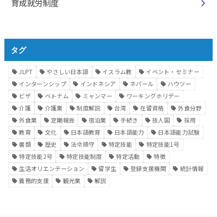
育成就労制度
タグ
JLPT
やさしい日本語
イスラム教
イベント・セミナー
インターンシップ
インドネシア
ネパール
ハウツー
ビザ
ベトナム
ミャンマー
ワーキングホリデー
介護
介護業
制度解説
台湾
在留資格
外食分野
外食業
定期報告
宿泊業
手続き
技人国
採用
教育
文化
日本語教育
日本語能力
日本語能力試験
書類
歴史
法令順守
特定技能
特定技能1号
特定技能2号
特定技能制度
特定活動
特徴
生活オリエンテーション
留学生
登録支援機関
統計情報
義務的支援
観光業
解説