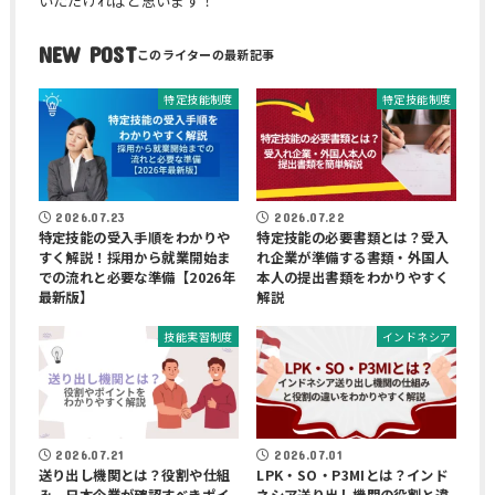
いただければと思います！
NEW POST
特定技能制度
特定技能制度
2026.07.23
2026.07.22
特定技能の受入手順をわかりや
特定技能の必要書類とは？受入
すく解説！採用から就業開始ま
れ企業が準備する書類・外国人
での流れと必要な準備【2026年
本人の提出書類をわかりやすく
最新版】
解説
技能実習制度
インドネシア
2026.07.21
2026.07.01
送り出し機関とは？役割や仕組
LPK・SO・P3MIとは？インド
み、日本企業が確認すべきポイ
ネシア送り出し機関の役割と違