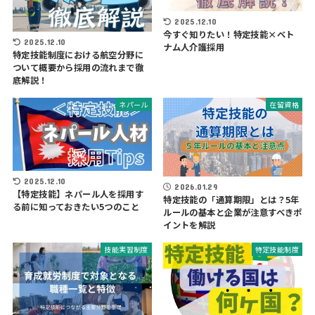
2025.12.10
今すぐ知りたい！特定技能×ベト
2025.12.10
ナム人介護採用
特定技能制度における航空分野に
ついて概要から採用の流れまで徹
底解説！
ネパール
在留資格
2025.12.10
2026.01.29
【特定技能】ネパール人を採用す
特定技能の「通算期限」とは？5年
る前に知っておきたい5つのこと
ルールの基本と企業が注意すべきポ
イントを解説
技能実習制度
特定技能制度