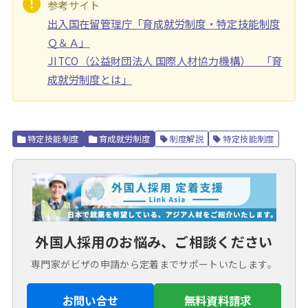
参考サイト
出入国在留管理庁「育成就労制度・特定技能制度
Ｑ＆Ａ」
JITCO（公益財団法人 国際人材協力機構） 「育
成就労制度とは」
特定技能制度
育成就労制度
制度解説
特定技能制度
外国人採用のお悩み、ご相談ください
専門家がビザの申請から定着までサポートいたします。
お問い合せ
無料資料請求