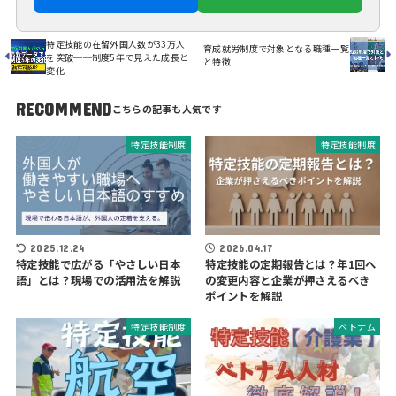
特定技能の在留外国人数が33万人
育成就労制度で対象となる職種一覧
を突破──制度5年で見えた成長と
と特徴
変化
RECOMMEND
特定技能制度
特定技能制度
2025.12.24
2026.04.17
特定技能で広がる「やさしい日本
特定技能の定期報告とは？年1回へ
語」とは？現場での活用法を解説
の変更内容と企業が押さえるべき
ポイントを解説
特定技能制度
ベトナム