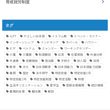
育成就労制度
タグ
JLPT
やさしい日本語
イスラム教
イベント・セミナー
インターンシップ
インドネシア
ネパール
ハウツー
ビザ
ベトナム
ミャンマー
ワーキングホリデー
介護
介護業
制度解説
台湾
在留資格
外食分野
外食業
定期報告
宿泊業
手続き
技人国
採用
教育
文化
日本語教育
日本語能力
日本語能力試験
書類
歴史
法令順守
特定技能
特定技能1号
特定技能2号
特定技能制度
特定活動
特徴
生活オリエンテーション
留学生
登録支援機関
統計情報
義務的支援
観光業
解説