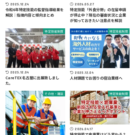
2025.12.24
2026.05.27
令和6年特定技能の監督指導結果を
特定技能「外食分野」の在留申請
解説｜指摘内容と傾向まとめ
が停止中？現在の審査状況と企業
が知っておきたい注意点を解説
特定技能制度
特定技能制度
2025.12.04
2025.12.04
CareTEX名古屋に出展致しまし
人材課題でお困りの宿泊業様へ
た。
その他・雑談
特定技能制度
2026.04.17
特定技能で倉庫業はどう変わる？