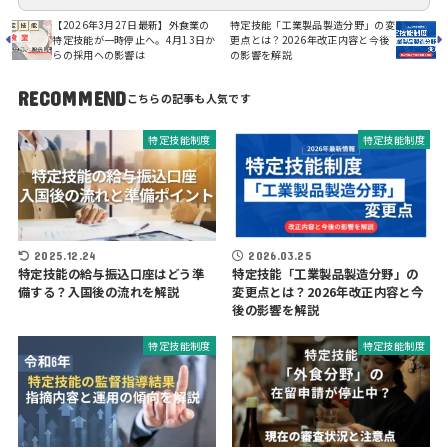
【2026年3月27日最新】外食業の
特定技能「工業製品製造分野」の変
特定技能が一時停止へ。4月13日か
更点とは？2026年改正内容と今後
らの採用への影響は
の影響を解説
RECOMMEND
特定技能制度
特定技能制度
2025.12.24
2026.03.25
特定技能の給与振込口座はどう準
特定技能「工業製品製造分野」の
備する？入国後の流れを解説
変更点とは？2026年改正内容と今
後の影響を解説
特定技能制度
特定技能制度