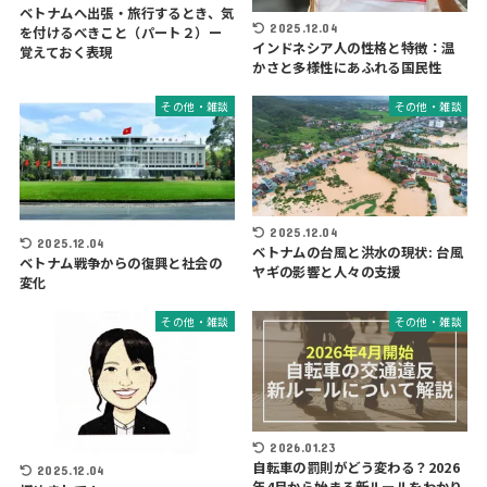
ベトナムへ出張・旅行するとき、気
2025.12.04
を付けるべきこと（パート２）ー
インドネシア人の性格と特徴：温
覚えておく表現
かさと多様性にあふれる国民性
その他・雑談
その他・雑談
2025.12.04
2025.12.04
ベトナムの台風と洪水の現状: 台風
ベトナム戦争からの復興と社会の
ヤギの影響と人々の支援
変化
その他・雑談
その他・雑談
2026.01.23
自転車の罰則がどう変わる？2026
2025.12.04