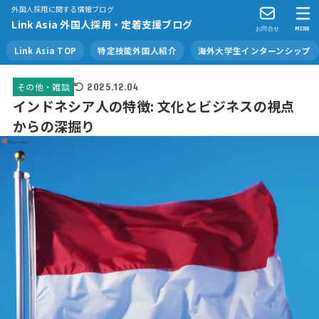
外国人採用に関する情報ブログ
Link Asia 外国人採用・定着支援ブログ
お問合せ
MENU
Link Asia TOP
特定技能外国人紹介
海外大学生インターンシップ
その他・雑談
2025.12.04
インドネシア人の特徴: 文化とビジネスの視点
からの深掘り