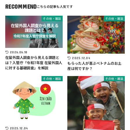
RECOMMEND
その他・雑談
その他・雑談
2026.06.18
在留外国人調査から見える課題と
2025.12.04
は？入管庁「令和7年度 在留外国人
もらった人が喜ぶベトナムのお土
に対する基礎調査」を解説
産は何ですか？
その他・雑談
その他・雑談
2025.12.04