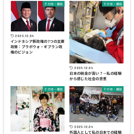
その他・雑談
その他・雑談
2025.12.04
インドネシア新政権の7つの主要
政策：プラボウォ・ギブラン政
権のビジョン
2025.12.04
日本の税金が高い？－私の経験
から感じた社会の恩恵
その他・雑談
その他・雑談
2025.12.04
外国人として私の日本での経験