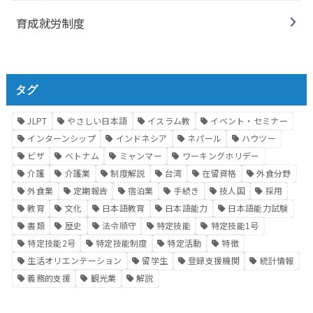
育成就労制度
タグ
JLPT
やさしい日本語
イスラム教
イベント・セミナー
インターンシップ
インドネシア
ネパール
ハウツー
ビザ
ベトナム
ミャンマー
ワーキングホリデー
介護
介護業
制度解説
台湾
在留資格
外食分野
外食業
定期報告
宿泊業
手続き
技人国
採用
教育
文化
日本語教育
日本語能力
日本語能力試験
書類
歴史
法令順守
特定技能
特定技能1号
特定技能2号
特定技能制度
特定活動
特徴
生活オリエンテーション
留学生
登録支援機関
統計情報
義務的支援
観光業
解説