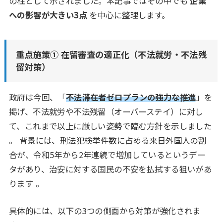
の柱として示されました。本記事ではその中でも
企業
への影響が大きい3点
を中心に整理します。
重点施策① 在留審査の適正化（不法就労・不法残
留対策）
政府は今回、「
不法滞在者ゼロプランの強力な推進
」を
掲げ、不法就労や不法残留（オーバーステイ）に対し
て、これまで以上に厳しい姿勢で臨む方針を示しました
。 背景には、刑法犯検挙件数に占める来日外国人の割
合が、令和5年から2年連続で増加しているというデー
タがあり、治安に対する国民の不安を払拭する狙いがあ
ります 。
具体的には、以下の3つの側面から対策が強化されま