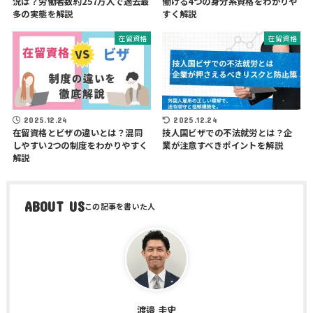
況は？労働者数約257万人で過去最
働ける4つの身分系資格をわかりや
多の実態を解説
すく解説
在留資格
在留資格
2025.12.24
2025.12.24
在留資格とビザの違いとは？混同
技人国ビザでの不法就労とは？企
しやすい2つの制度をわかりやすく
業が注意すべきポイントを解説
解説
ABOUT US
渡邉 圭史