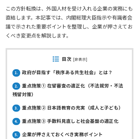
この方針転換は、外国人材を受け入れる企業の実務にも
直結します。本記事では、内閣総理大臣指示や有識者会
議で示された重要ポイントを整理し、企業が押さえてお
くべき変更点を解説します。
目次
[
非表示
]
政府が目指す「秩序ある共生社会」とは？
1.
重点施策① 在留審査の適正化（不法就労・不法
2.
残留対策）
重点施策② 日本語教育の充実（成人と子ども）
3.
重点施策③ 手数料見直しと社会基盤の適正化
4.
企業が押さえておくべき実務ポイント
5.