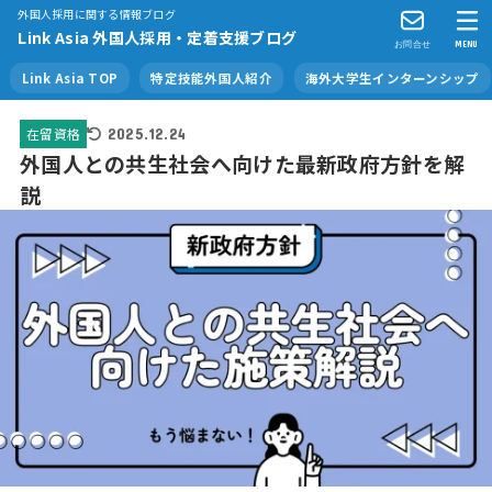
外国人採用に関する情報ブログ
Link Asia 外国人採用・定着支援ブログ
お問合せ
MENU
Link Asia TOP
特定技能外国人紹介
海外大学生インターンシップ
在留資格
2025.12.24
外国人との共生社会へ向けた最新政府方針を解
説