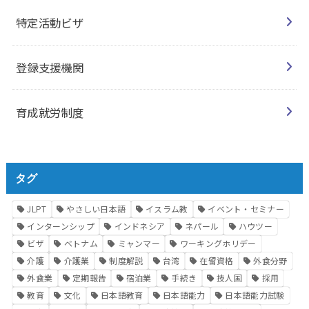
特定活動ビザ
登録支援機関
育成就労制度
タグ
JLPT
やさしい日本語
イスラム教
イベント・セミナー
インターンシップ
インドネシア
ネパール
ハウツー
ビザ
ベトナム
ミャンマー
ワーキングホリデー
介護
介護業
制度解説
台湾
在留資格
外食分野
外食業
定期報告
宿泊業
手続き
技人国
採用
教育
文化
日本語教育
日本語能力
日本語能力試験