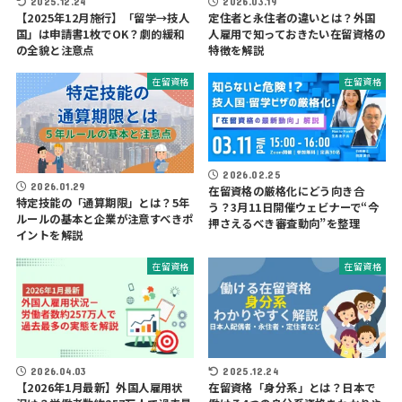
2025.12.24
2026.03.19
【2025年12月施行】「留学→技人
定住者と永住者の違いとは？外国
国」は申請書1枚でOK？劇的緩和
人雇用で知っておきたい在留資格の
の全貌と注意点
特徴を解説
在留資格
在留資格
2026.02.25
2026.01.29
在留資格の厳格化にどう向き合
特定技能の「通算期限」とは？5年
う？3月11日開催ウェビナーで“今
ルールの基本と企業が注意すべきポ
押さえるべき審査動向”を整理
イントを解説
在留資格
在留資格
2026.04.03
2025.12.24
【2026年1月最新】外国人雇用状
在留資格「身分系」とは？日本で