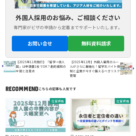
外国人採用のお悩み、ご相談ください
専門家がビザの申請から定着までサポートいたします。
お問い合せ
無料資料請求
【2025年12月施行】「留学→技人
【2025年12月】外国人雇用のルー
国」は申請書1枚でOK？劇的緩和の
ルがさらに厳格化！留学生バイト規
全貌と注意点
制と企業が今すぐ備えるべきリスク
管理
RECOMMEND
在留資格
在留資格