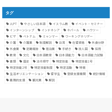
タグ
JLPT
やさしい日本語
イスラム教
イベント・セミナー
インターンシップ
インドネシア
ネパール
ハウツー
ビザ
ベトナム
ミャンマー
ワーキングホリデー
介護
介護業
制度解説
台湾
在留資格
外食分野
外食業
定期報告
宿泊業
手続き
技人国
採用
教育
文化
日本語教育
日本語能力
日本語能力試験
書類
歴史
法令順守
特定技能
特定技能1号
特定技能2号
特定技能制度
特定活動
特徴
生活オリエンテーション
留学生
登録支援機関
統計情報
義務的支援
観光業
解説