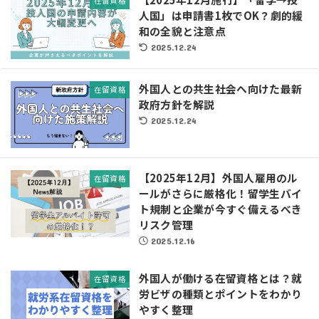
在留資格
人国」は申請書1枚でOK？劇的緩
和の全貌と注意点
2025.12.24
外国人との共生社会へ向けた最新
在留資格
政府方針を解説
2025.12.24
【2025年12月】外国人雇用のル
在留資格
ールがさらに厳格化！留学生バイ
ト規制と企業が今すぐ備えるべき
リスク管理
2025.12.16
外国人が働ける在留資格とは？就
在留資格
労ビザの種類とポイントをわかり
やすく整理