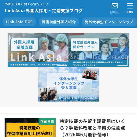
外国人採用に関する情報ブログ
Link Asia 外国人採用・定着支援ブログ
お問合せ
MENU
Link Asia TOP
特定技能外国人紹介
海外大学生インターンシップ
特定技能の在留申請費用はいく
在留資格
ら？手数料改定と準備の注意点
（2026年6月最新情報）