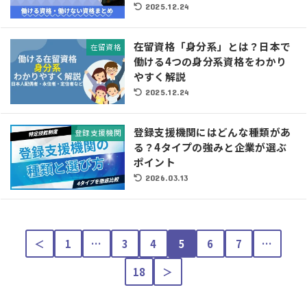
2025.12.24
在留資格「身分系」とは？日本で
在留資格
働ける4つの身分系資格をわかり
やすく解説
2025.12.24
登録支援機関にはどんな種類があ
登録支援機関
る？4タイプの強みと企業が選ぶ
ポイント
2026.03.13
＜
1
…
3
4
5
6
7
…
18
＞